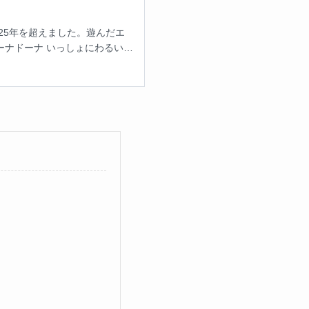
25年を超えました。遊んだエ
ーナドーナ いっしょにわるいこ
緒を壊され、ASMRで耳からと
イトで紹介しているのは、すべ
・ゲーム性・総合」の5軸で採
選ぶ」というポイントも正直に
。