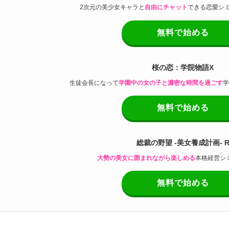
2次元の美少女キャラと
自由にチャット
できる恋愛シ
無料で始める
桜の恋：学院物語X
生徒会長になって
学園中の女の子と濃密な時間を過ごす
学
無料で始める
総裁の野望 -美女養成計画- 
大勢の美女に囲まれながら楽しめる
本格経営シ
無料で始める